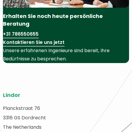
Erhalten Sie noch heute persönliche
Beratung
+31 786550655
Kontaktieren Sie uns jetzt
Unsere erfahrenen Ingenieure sind bereit, Ihre
Bedürfnisse zu besprechen.
Website-
Lindor
Fußzeile
Planckstraat 76
urück
3316 GS Dordrecht
ur
tartseite
The Netherlands