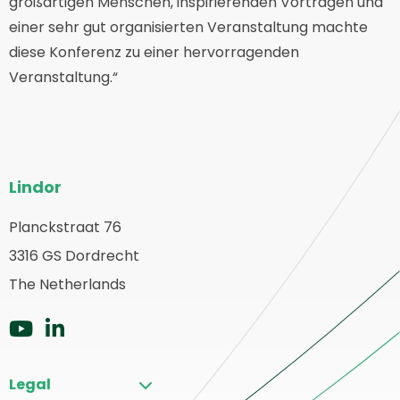
großartigen Menschen, inspirierenden Vorträgen und
einer sehr gut organisierten Veranstaltung machte
diese Konferenz zu einer hervorragenden
Veranstaltung.“
Website-
Lindor
Fußzeile
Planckstraat 76
urück
3316 GS Dordrecht
ur
tartseite
The Netherlands
Zu
Zu
YouTube
LinkedIn
Legal
gehen
gehen