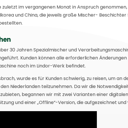
e zuletzt im vergangenen Monat in Anspruch genommen, 
korea und China, die jeweils große Mischer- Beschichter f
estellten.
ehen
t über 30 Jahren Spezialmischer und Verarbeitungsmaschi
hgeführt. Kunden können alle erforderlichen Änderunge
aschine noch im Lindor-Werk befindet.
brach, wurde es für Kunden schwierig, zu reisen, um an de
n den Niederlanden teilzunehmen. Da wir die Notwendigkei
zubieten, begannen wir mit zwei Varianten einer digitalen
Sitzung und einer „Offline“-Version, die aufgezeichnet und