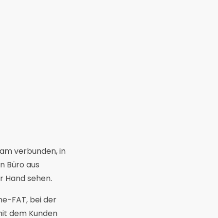
ream verbunden, in
n Büro aus
er Hand sehen.
ine-FAT, bei der
 mit dem Kunden