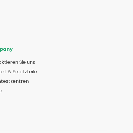
pany
ktieren Sie uns
rt & Ersatzteile
htestzentren
e