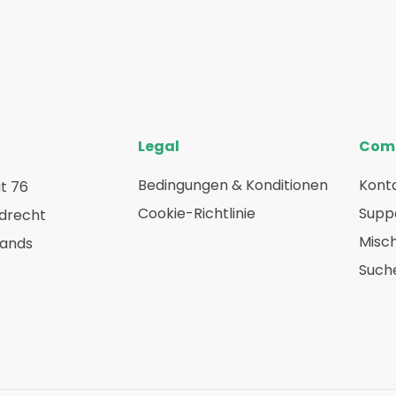
Legal
Com
Bedingungen & Konditionen
Konta
t 76
Cookie-Richtlinie
Suppo
rdrecht
Misc
lands
Such
ube
nkedIn
n
hen