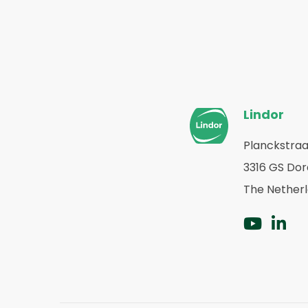
Website-
Lindor
Fußzeile
Planckstraa
Zurück
3316 GS Do
zur
Startseite
The Nether
Zu
Zu
YouT
Li
gehe
ge