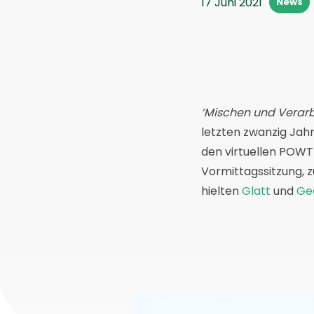
17 Juni 2021
News
‘Mischen und Verarbe
letzten zwanzig Jah
den virtuellen POWT
Vormittagssitzung, 
hielten
Glatt
und
Ge