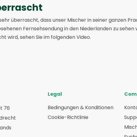
berrascht
sehr überrascht, dass unser Mischer in seiner ganzen Prac
ehenen Fernsehsendung in den Niederlanden zu sehen wa
t wird, sehen Sie im folgenden Video.
Legal
Com
Bedingungen & Konditionen
Konta
t 76
Cookie-Richtlinie
Suppo
rdrecht
Misc
lands
Such