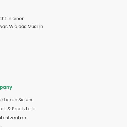
ht in einer
r. Wie das Müsli in
pany
ktieren Sie uns
rt & Ersatzteile
htestzentren
e