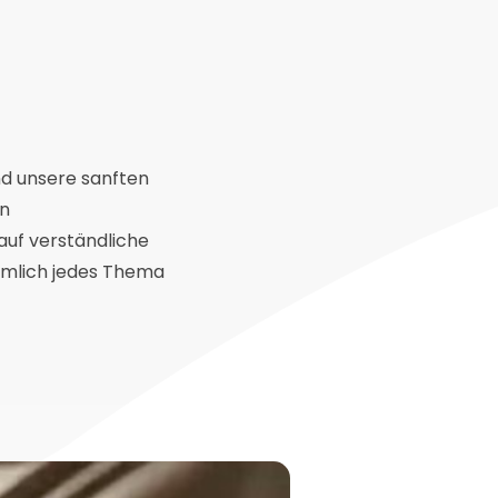
nd unsere sanften
en
auf verständliche
iemlich jedes Thema