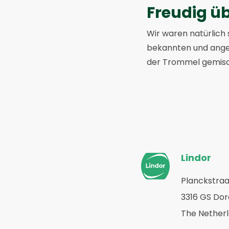
Freudig ü
Wir waren natürlich 
bekannten und anges
der Trommel gemisch
Website-
Lindor
Fußzeile
Planckstraa
Zurück
3316 GS Do
zur
Startseite
The Nether