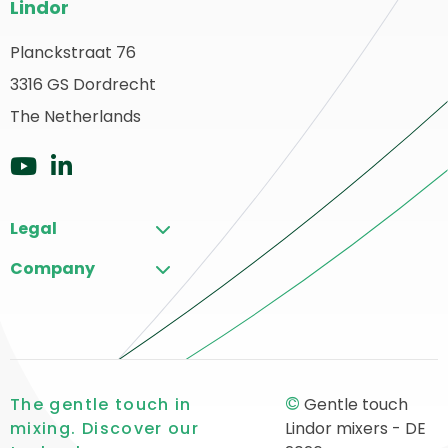
Lindor
Fußzeile
Planckstraat 76
urück
3316 GS Dordrecht
ur
tartseite
The Netherlands
Zu
Zu
YouTube
LinkedIn
Legal
gehen
gehen
Company
©
The gentle touch in
Gentle touch
mixing. Discover our
Lindor mixers - DE