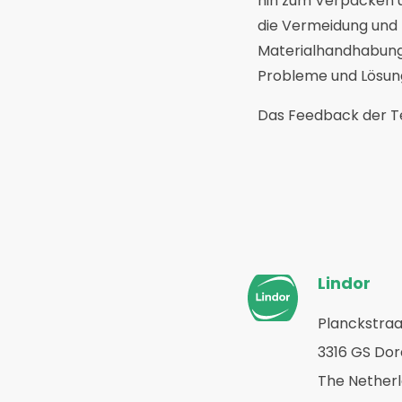
hin zum Verpacken u
die Vermeidung und
Materialhandhabung,
Probleme und Lösung
Das Feedback der Te
Website-
Lindor
Fußzeile
Planckstraa
Zurück
3316 GS Do
zur
Startseite
The Nether