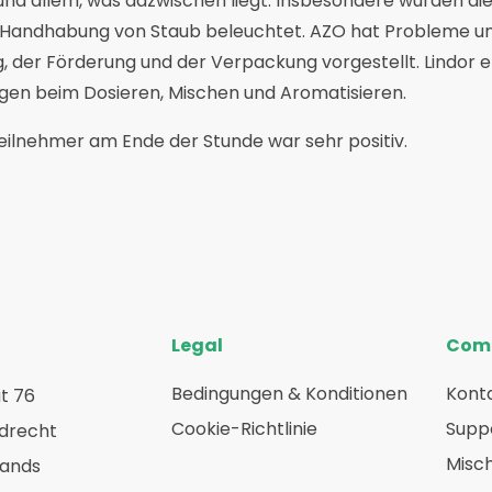
nd allem, was dazwischen liegt. Insbesondere wurden d
 Handhabung von Staub beleuchtet. AZO hat Probleme un
 der Förderung und der Verpackung vorgestellt. Lindor er
en beim Dosieren, Mischen und Aromatisieren.
ilnehmer am Ende der Stunde war sehr positiv.
Legal
Com
Bedingungen & Konditionen
Konta
t 76
Cookie-Richtlinie
Suppo
rdrecht
Misc
lands