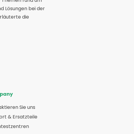
ie Themen rund um
d Lösungen bei der
läuterte die
pany
ktieren Sie uns
rt & Ersatzteile
htestzentren