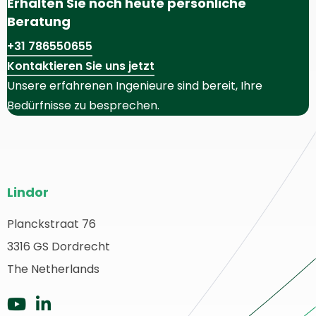
Erhalten Sie noch heute persönliche
Beratung
+31 786550655
Kontaktieren Sie uns jetzt
Unsere erfahrenen Ingenieure sind bereit, Ihre
Bedürfnisse zu besprechen.
Website-
Lindor
Fußzeile
Planckstraat 76
urück
3316 GS Dordrecht
ur
tartseite
The Netherlands
Zu
Zu