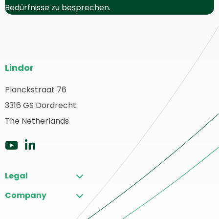
Bedürfnisse zu besprechen.
Website-
Lindor
Fußzeile
Planckstraat 76
urück
3316 GS Dordrecht
ur
tartseite
The Netherlands
Zu
Zu
YouTube
LinkedIn
Legal
gehen
gehen
Company