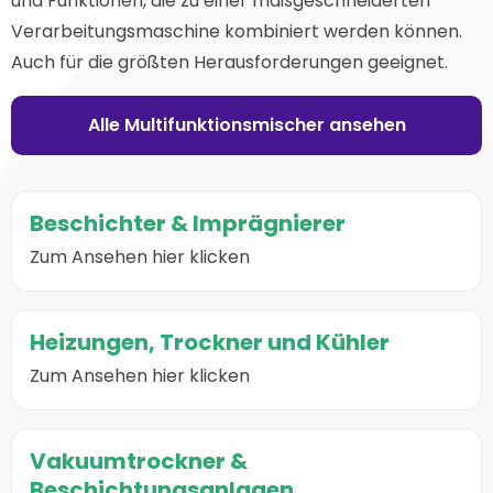
und Funktionen, die zu einer maßgeschneiderten
Verarbeitungsmaschine kombiniert werden können.
Auch für die größten Herausforderungen geeignet.
Alle Multifunktionsmischer ansehen
Weiter
Beschichter & Imprägnierer
zur
Seite
Zum Ansehen hier klicken
über
https://lindor.nl/de/special-
Weiter
mixer/coaters-
Heizungen, Trockner und Kühler
zur
impregnators/
Seite
Zum Ansehen hier klicken
über
https://lindor.nl/de/special-
Weiter
mixer/heater-
Vakuumtrockner &
zur
cooler-
Beschichtungsanlagen