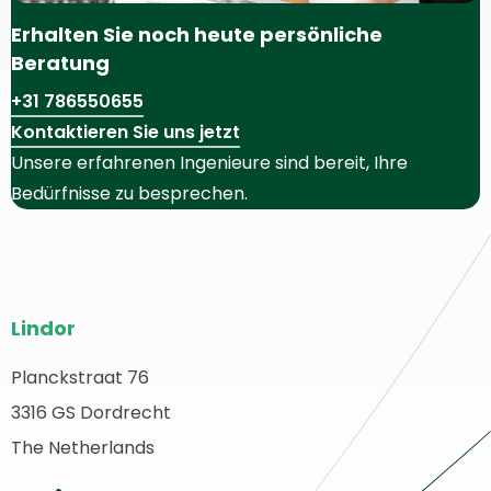
Erhalten Sie noch heute persönliche
Beratung
+31 786550655
Kontaktieren Sie uns jetzt
Unsere erfahrenen Ingenieure sind bereit, Ihre
Bedürfnisse zu besprechen.
Website-
Lindor
Fußzeile
Planckstraat 76
urück
3316 GS Dordrecht
ur
tartseite
The Netherlands