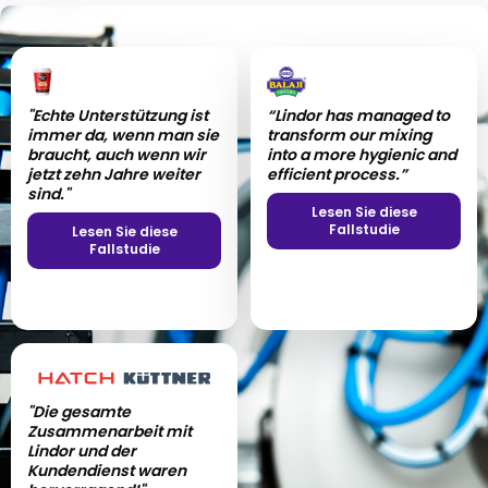
"Echte Unterstützung ist
"Der Lindor Mixer erhöht
“Lindor has managed to
"Der gesamte Prozess
immer da, wenn man sie
unsere Flexibilität und
transform our mixing
unserer
braucht, auch wenn wir
wir können damit einen
into a more hygienic and
Zusammenarbeit war
jetzt zehn Jahre weiter
viel größeren Markt
efficient process.”
äußerst
sind."
ansprechen."
zufriedenstellend!"
Lesen Sie diese
Fallstudie
Lesen Sie diese
Lesen Sie diese
Lesen Sie diese
Fallstudie
Fallstudie
Fallstudie
"Die gesamte
Zusammenarbeit mit
Lindor und der
Kundendienst waren