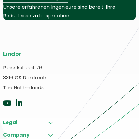
Unsere erfahrenen Ingenieure sind bereit, Ihre
Bedürfnisse zu besprechen.
Website-
Lindor
Fußzeile
Planckstraat 76
urück
3316 GS Dordrecht
ur
tartseite
The Netherlands
Zu
Zu
YouTube
LinkedIn
Legal
gehen
gehen
Company