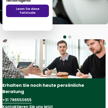
hervorragend!"
Lesen Sie diese
Fallstudie
Vorheriges
Näc
Bild
Bild
Erhalten Sie noch heute persönliche
Beratung
+31 786550655
Kontaktieren Sie uns jetzt