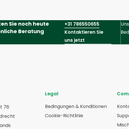
ten Sie noch heute
+31 786550655
Uns
nliche Beratung
Kontaktieren Sie
Bed
uns jetzt
Legal
Com
Bedingungen & Konditionen
Konta
t 76
Cookie-Richtlinie
Suppo
rdrecht
Misc
lands