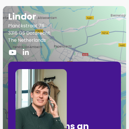
Lindor
Planckstraat 76
3316 GS Dordrecht
The Netherlands
Zu
Zu
YouTube
LinkedIn
gehen
gehen
Rufen Sie uns an