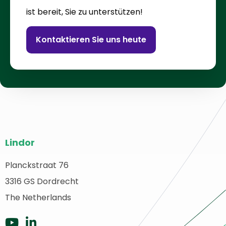
ist bereit, Sie zu unterstützen!
Kontaktieren Sie uns heute
Website-
Lindor
Fußzeile
Planckstraat 76
urück
3316 GS Dordrecht
ur
tartseite
The Netherlands
Zu
Zu