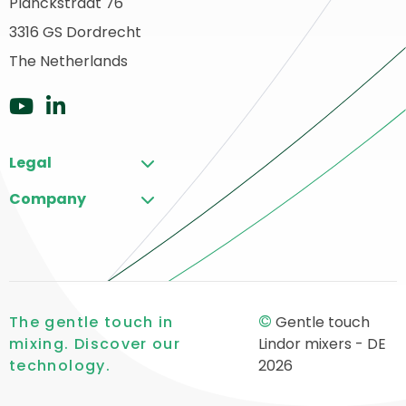
Planckstraat 76
urück
3316 GS Dordrecht
ur
tartseite
The Netherlands
Zu
Zu
YouTube
LinkedIn
Legal
gehen
gehen
Company
©
The gentle touch in
Gentle touch
mixing. Discover our
Lindor mixers - DE
technology.
2026