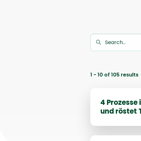
1 - 10 of 105 results
Lesen
Sie
4 Prozesse 
mehr
und röstet
über
Lesen