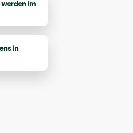
r werden im
ens in