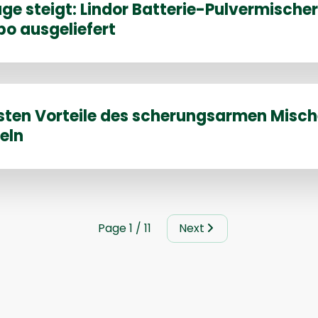
ge steigt: Lindor Batterie-Pulvermische
o ausgeliefert
sten Vorteile des scherungsarmen Misch
eln
Page 1 / 11
Next