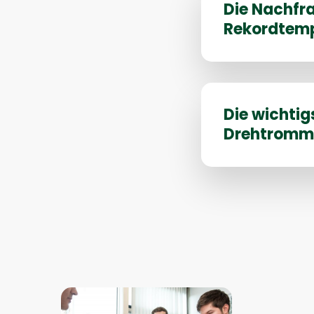
Sie
Die Nachfra
mehr
Rekordtemp
über
Lesen
Sie
Die wichtig
mehr
Drehtromm
über