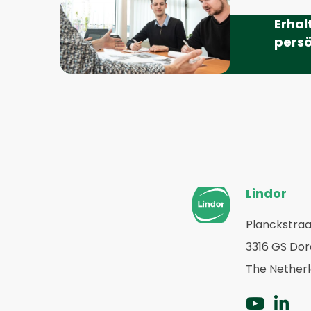
Erhal
persö
Website-
Lindor
Fußzeile
Planckstraa
Zurück
3316 GS Do
zur
Startseite
The Nether
Zu
Zu