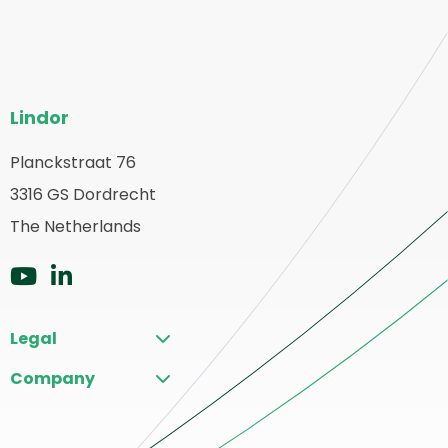
Website-
Lindor
Fußzeile
Planckstraat 76
urück
3316 GS Dordrecht
ur
tartseite
The Netherlands
Zu
Zu
YouTube
LinkedIn
Legal
gehen
gehen
Company