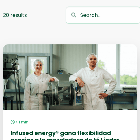
20 results
Más
información
sobre
< 1
min
Infused energy® gana flexibilidad
gracias a la mezcladora de té Lindor