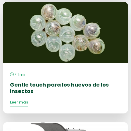
Más
información
sobre
< 1
min
Gentle touch para los huevos de los
insectos
Leer más
Más