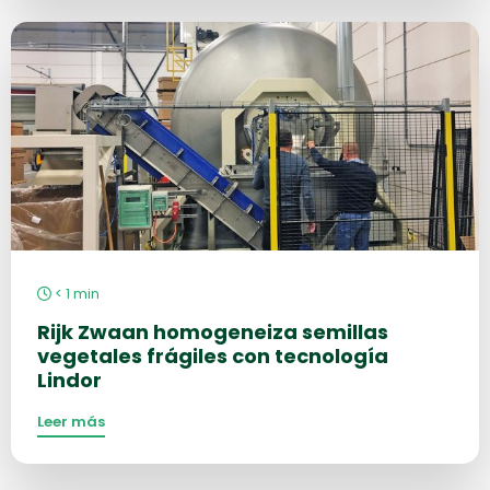
Más
información
sobre
< 1
min
Rijk Zwaan homogeneiza semillas
vegetales frágiles con tecnología
Lindor
Leer más