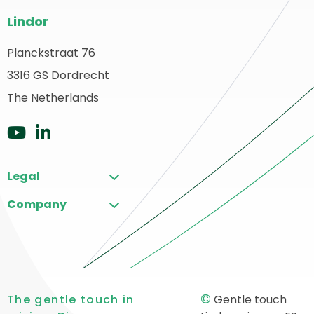
Pie
Lindor
del
sitio
Planckstraat 76
olver
3316 GS Dordrecht
web
a
The Netherlands
ágina
rincipal
Ir
Ir
a
a
Legal
YouTube
LinkedIn
Company
©
The gentle touch in
Gentle touch