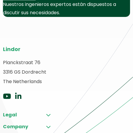
Nuestros ingenieros expertos están dispuestos a
discutir sus necesidades.
Pie
Lindor
del
sitio
Planckstraat 76
olver
3316 GS Dordrecht
web
a
The Netherlands
ágina
rincipal
Ir
Ir
a
a
Legal
YouTube
LinkedIn
Company