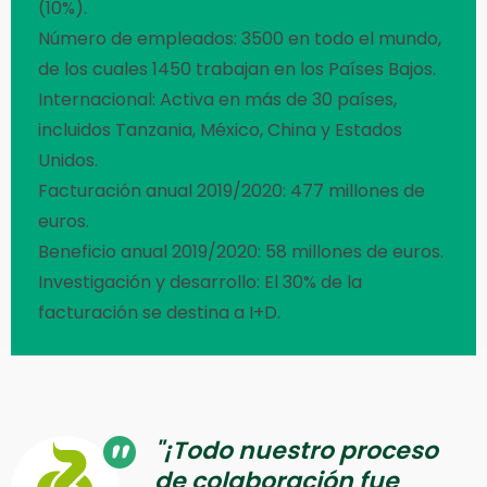
(10%).
Número de empleados: 3500 en todo el mundo,
de los cuales 1450 trabajan en los Países Bajos.
Internacional: Activa en más de 30 países,
incluidos Tanzania, México, China y Estados
Unidos.
Facturación anual 2019/2020: 477 millones de
euros.
Beneficio anual 2019/2020: 58 millones de euros.
Investigación y desarrollo: El 30% de la
facturación se destina a I+D.
"¡Todo nuestro proceso
de colaboración fue