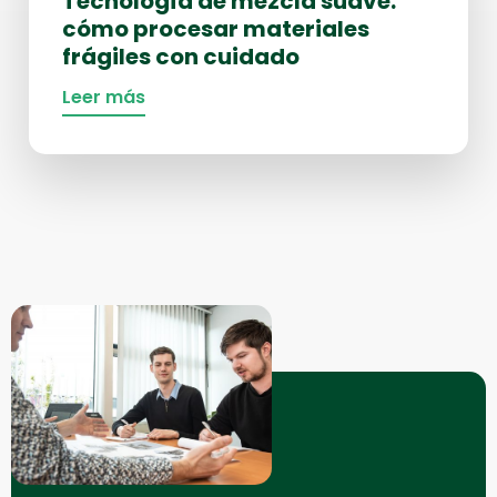
Tecnología de mezcla suave:
Tecnología
cómo procesar materiales
de
frágiles con cuidado
mezcla
suave:
Leer más
cómo
procesar
materiales
frágiles
con
cuidado