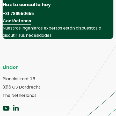
Haz tu consulta hoy
+31 786550655
Contáctanos
Nuestros ingenieros expertos están dispuestos a
discutir sus necesidades.
Pie
Lindor
del
sitio
Planckstraat 76
olver
3316 GS Dordrecht
web
a
The Netherlands
ágina
rincipal
Ir
Ir