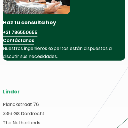
Haz tu consulta hoy
+31 786550655
Contáctanos
Nuestros ingenieros expertos están dispuestos a
discutir sus necesidades.
Pie
Lindor
del
sitio
Planckstraat 76
olver
3316 GS Dordrecht
web
a
The Netherlands