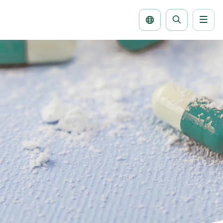
Men
Buscar
la
página