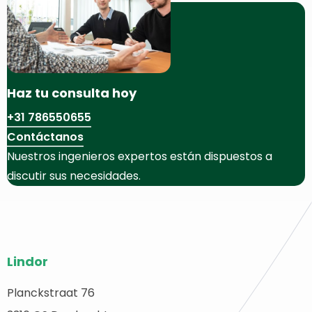
Haz tu consulta hoy
+31 786550655
Contáctanos
Nuestros ingenieros expertos están dispuestos a
discutir sus necesidades.
Pie
Lindor
del
sitio
Planckstraat 76
olver