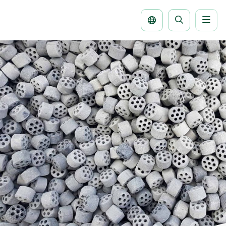
Men
Buscar
la
página