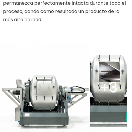
permanezca perfectamente intacta durante todo el
proceso, dando como resultado un producto de la
más alta calidad.
Ver
V
imagen
i
en
e
la
la
galería
ga
+3