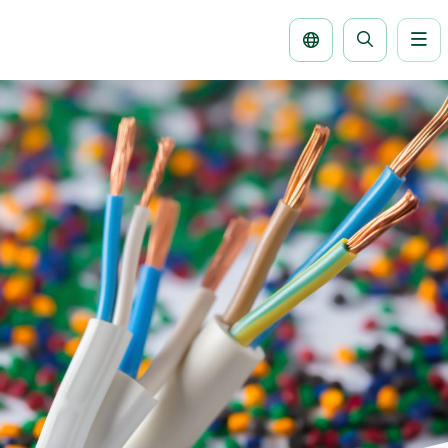
Me
Buscar
la
página