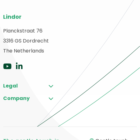
Pie
Lindor
del
sitio
Planckstraat 76
olver
3316 GS Dordrecht
web
a
The Netherlands
ágina
rincipal
Ir
Ir
a
a
Legal
YouTube
LinkedIn
Company