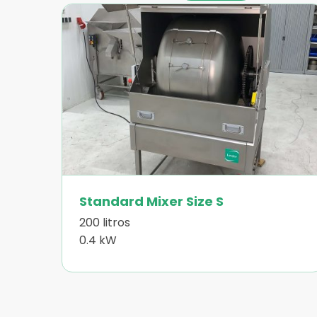
Más
información
sobre
Standard
Mixer
Size
S
Standard Mixer Size S
200 litros
0.4 kW