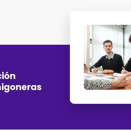
ión
migoneras