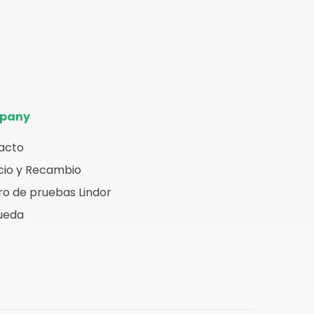
pany
acto
cio y Recambio
o de pruebas Lindor
ueda