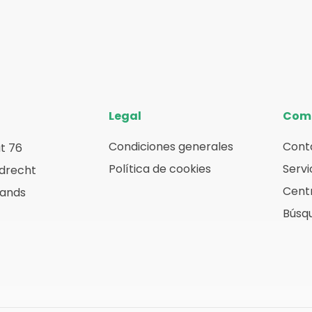
Legal
Com
Condiciones generales
Cont
t 76
Política de cookies
Servi
rdrecht
Centr
lands
Búsq
ube
nkedIn