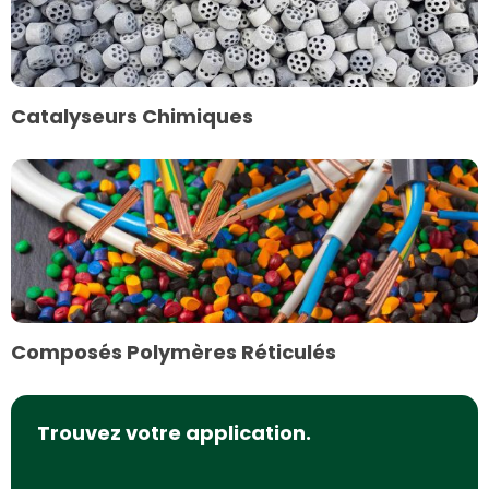
Catalyseurs
Chimiques
Catalyseurs Chimiques
Plus
d'informations
sur
Composés
Polymères
Réticulés
Composés Polymères Réticulés
Trouvez votre application.