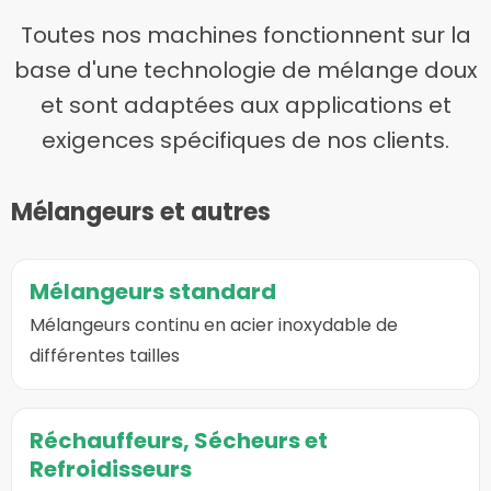
Toutes nos machines fonctionnent sur la
base d'une technologie de mélange doux
et sont adaptées aux applications et
exigences spécifiques de nos clients.
Mélangeurs et autres
Aller
Mélangeurs standard
à
la
Mélangeurs continu en acier inoxydable de
page
différentes tailles
sur
Mélangeurs
Aller
standard
Réchauffeurs, Sécheurs et
à
Refroidisseurs
la