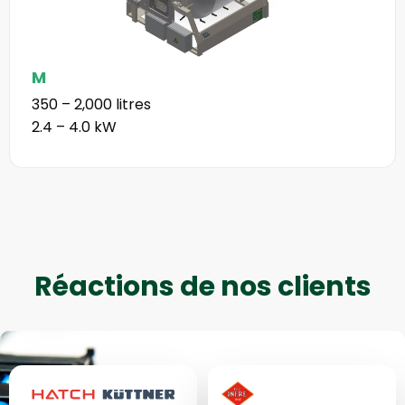
Diapositive
Dia
précédente
su
M
350 – 2,000 litres
2.4 – 4.0 kW
Réactions de nos clients