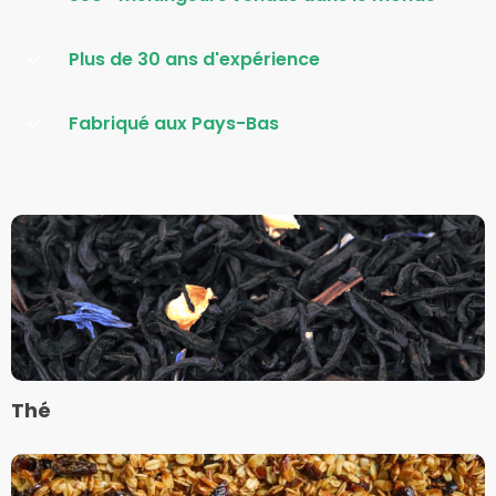
Plus de 30 ans d'expérience
Fabriqué aux Pays-Bas
Plus
d'informations
sur
Thé
Thé
Plus
d'informations