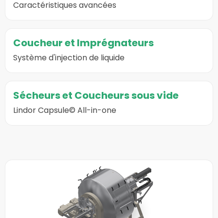
page
Caractéristiques avancées
sur
Réchauffeurs,
Aller
Sécheurs
Coucheur et Imprégnateurs
à
et
la
Système d'injection de liquide
Refroidisseurs
page
sur
Aller
Coucheur
Sécheurs et Coucheurs sous vide
à
et
la
Lindor Capsule© All-in-one
Imprégnateurs
page
sur
Sécheurs
et
Plus
Coucheurs
d'informations
sous
sur
vide
Industriële
Mixer