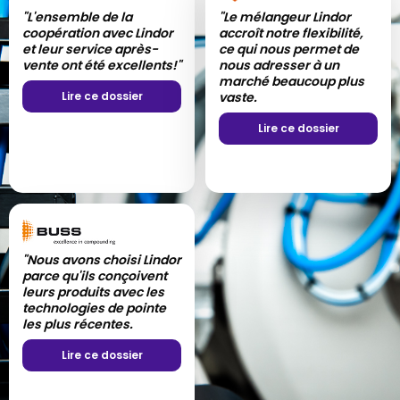
"L'ensemble de la
"Lindor a réussi à
"Le mélangeur Lindor
"Avec le mélangeur
coopération avec Lindor
transformer notre
accroît notre flexibilité,
Lindor, l'opération est
et leur service après-
mélange en un
ce qui nous permet de
vraiment simple - les
vente ont été excellents!"
processus plus
nous adresser à un
processus de
hygiénique et plus
marché beaucoup plus
manipulation et de
efficace."
Lire ce dossier
vaste.
nettoyage sont très aisé
Lire ce dossier
Lire ce dossier
Lire ce dossier
"Nous avons choisi Lindor
"L'ensemble du
parce qu'ils conçoivent
processus de
leurs produits avec les
collaboration a été
technologies de pointe
extrêmement
les plus récentes.
satisfaisant."
Lire ce dossier
Lire ce dossier