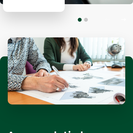
Diapositive
Diap
précédent
suiv