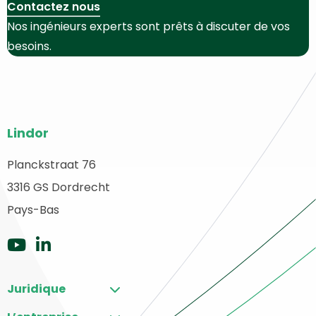
Contactez nous
Nos ingénieurs experts sont prêts à discuter de vos
besoins.
Bas
Lindor
de
page
Planckstraat 76
etour
3316 GS Dordrecht
du
u
ébut
Pays-Bas
site
Aller
Aller
sur
sur
Juridique
YouTube
LinkedIn