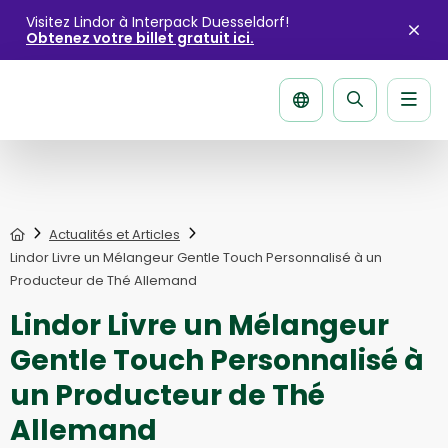
Visitez Lindor à Interpack Duesseldorf!
Obtenez votre billet gratuit ici.
Fer
l'ale
Men
La
página
de
recherche
Home
Actualités et Articles
Lindor Livre un Mélangeur Gentle Touch Personnalisé à un
Producteur de Thé Allemand
Lindor Livre un Mélangeur
Gentle Touch Personnalisé à
un Producteur de Thé
Allemand