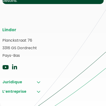
besoins.
Bas
Lindor
de
page
Planckstraat 76
etour
3316 GS Dordrecht
du
u
ébut
Pays-Bas
site
Aller
Aller
sur
sur
Juridique
YouTube
LinkedIn
L’entreprise