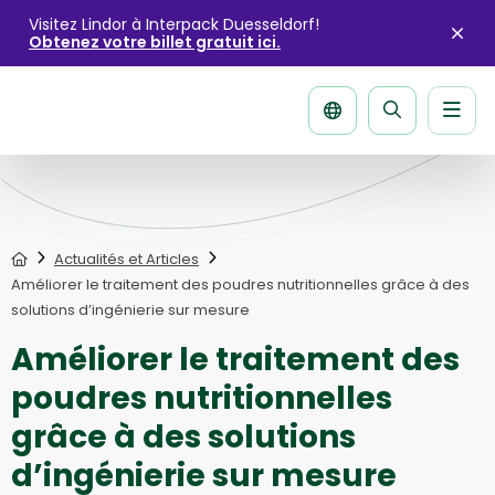
Visitez Lindor à Interpack Duesseldorf!
Obtenez votre billet gratuit ici.
Fer
l'ale
Men
La
página
de
recherche
Home
Actualités et Articles
Améliorer le traitement des poudres nutritionnelles grâce à des
solutions d’ingénierie sur mesure
Améliorer le traitement des
poudres nutritionnelles
grâce à des solutions
d’ingénierie sur mesure