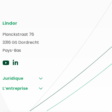
Bas
Lindor
de
page
Planckstraat 76
etour
3316 GS Dordrecht
du
u
ébut
Pays-Bas
site
Aller
Aller
sur
sur
Juridique
YouTube
LinkedIn
L’entreprise