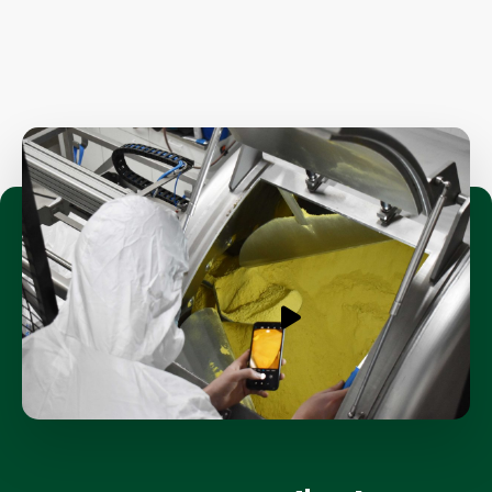
Jouer
la
vidéo