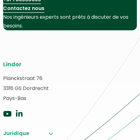
Contactez nous
Nos ingénieurs experts sont prêts à discuter de vos
besoins.
Bas
Lindor
de
page
Planckstraat 76
etour
3316 GS Dordrecht
du
u
ébut
Pays-Bas
site
Aller
Aller
sur
sur
Juridique
YouTube
LinkedIn