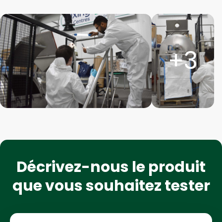
Voir
Vo
l'image
l'
dans
d
+3
la
la
galerie
ga
Décrivez-nous le produit
que vous souhaitez tester