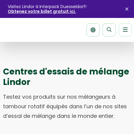
Visitez Lindor à Interpack Duesseldorf!
Obtenez votre billet gratuit ici.
Fe
l'a
Me
La
página
de
recherche
Centres d'essais de mélange
Lindor
Testez vos produits sur nos mélangeurs à
tambour rotatif équipés dans l’un de nos sites
d’essai de mélange dans le monde entier.