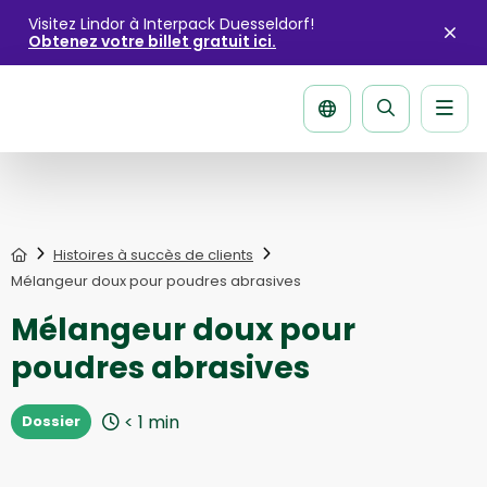
Visitez Lindor à Interpack Duesseldorf!
Obtenez votre billet gratuit ici.
Fer
l'ale
Men
La
página
de
recherche
Home
Histoires à succès de clients
Mélangeur doux pour poudres abrasives
Mélangeur doux pour
poudres abrasives
< 1
min
Dossier