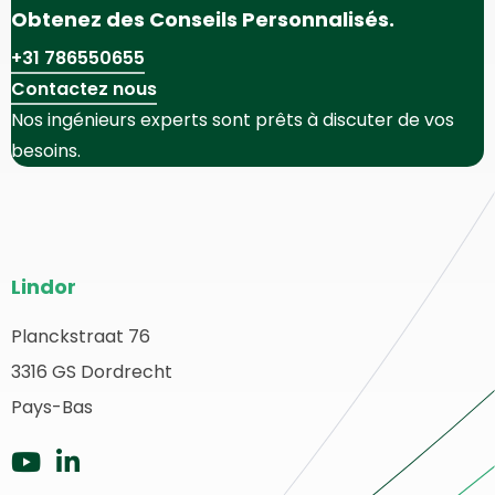
Obtenez des Conseils Personnalisés.
+31 786550655
Contactez nous
Nos ingénieurs experts sont prêts à discuter de vos
besoins.
Bas
Lindor
de
page
Planckstraat 76
etour
3316 GS Dordrecht
du
u
ébut
Pays-Bas
site
Aller
Aller