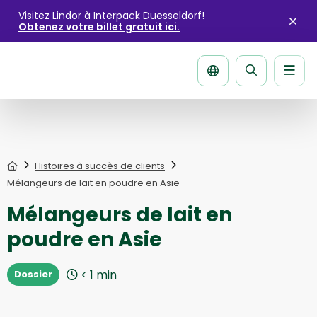
Visitez Lindor à Interpack Duesseldorf!
Obtenez votre billet gratuit ici.
Fer
l'ale
Men
La
página
de
recherche
Home
Histoires à succès de clients
Mélangeurs de lait en poudre en Asie
Mélangeurs de lait en
poudre en Asie
< 1
min
Dossier