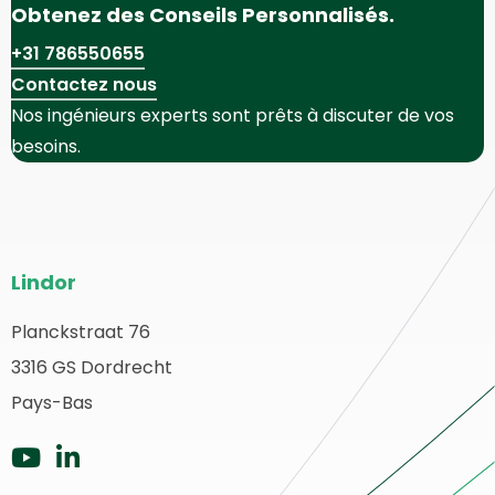
Obtenez des Conseils Personnalisés.
+31 786550655
Contactez nous
Nos ingénieurs experts sont prêts à discuter de vos
besoins.
Bas
Lindor
de
page
Planckstraat 76
etour
3316 GS Dordrecht
du
u
ébut
Pays-Bas
site
Aller
Aller