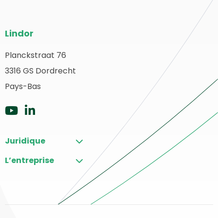
Bas
Lindor
de
page
Planckstraat 76
etour
3316 GS Dordrecht
du
u
ébut
Pays-Bas
site
Aller
Aller
sur
sur
Juridique
YouTube
LinkedIn
L’entreprise