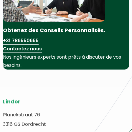
Obtenez des Conseils Personnalisés.
+31 786550655
Contactez nous
Nos ingénieurs experts sont prêts à discuter de vos
besoins.
Bas
Lindor
de
page
Planckstraat 76
etour
3316 GS Dordrecht
du
u