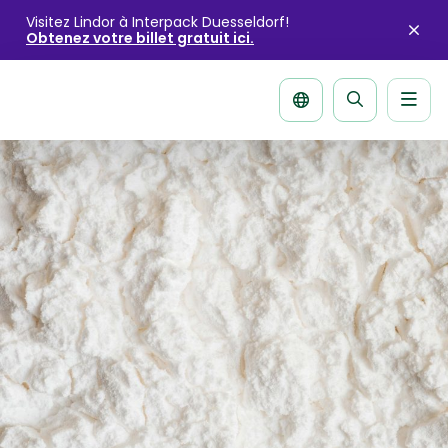
Visitez Lindor à Interpack Duesseldorf!
Obtenez votre billet gratuit ici.
Fer
l'ale
Men
La
página
de
recherche