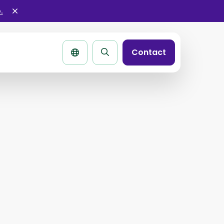
.
Sluit
alertbar
Contact
Zoek
pagina