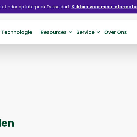
k Lindor op Interpack Dusseldorf.
Klik hier voor meer informatie
 Technologie
Resources
Service
Over Ons
den