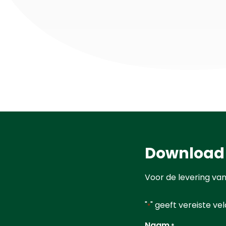
Download
Voor de levering va
"
" geeft vereiste ve
*
Naam
*