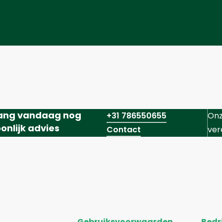
ang vandaag nog
+31 786550655
Onz
onlijk advies
Contact
ver
Gebruiksvoorwaarden
Bedri