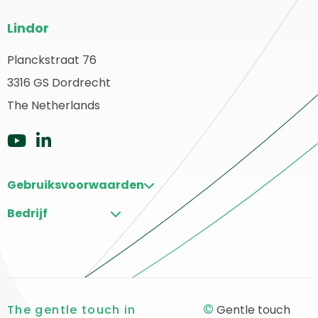
Website
Lindor
footer
Planckstraat 76
erug
3316 GS Dordrecht
aar
ome
The Netherlands
Ga
Ga
naar
naar
Gebruiksvoorwaarden
Youtube
LinkedIn
Bedrijf
©
The gentle touch in
Gentle touch