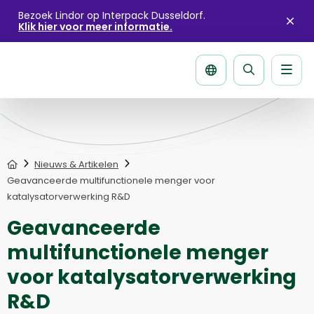
Bezoek Lindor op Interpack Dusseldorf.
Klik hier voor meer informatie.
Sluit
aler
Men
Zoek
pagina
Home
Nieuws & Artikelen
Geavanceerde multifunctionele menger voor
katalysatorverwerking R&D
Geavanceerde
multifunctionele menger
voor katalysatorverwerking
R&D