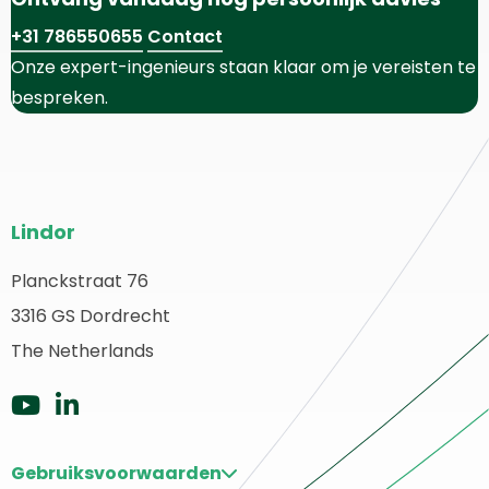
+31 786550655
Contact
Onze expert-ingenieurs staan klaar om je vereisten te
bespreken.
Website
Lindor
footer
Planckstraat 76
erug
3316 GS Dordrecht
aar
ome
The Netherlands
Ga
Ga
naar
naar
Gebruiksvoorwaarden
Youtube
LinkedIn