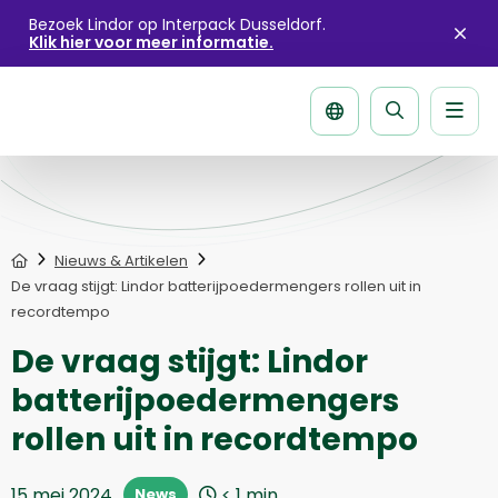
Bezoek Lindor op Interpack Dusseldorf.
Klik hier voor meer informatie.
Sluit
aler
Men
Zoek
pagina
Home
Nieuws & Artikelen
De vraag stijgt: Lindor batterijpoedermengers rollen uit in
recordtempo
De vraag stijgt: Lindor
batterijpoedermengers
rollen uit in recordtempo
15 mei 2024
< 1
min
News