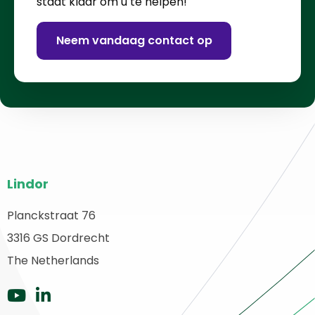
staat klaar om u te helpen!
Neem vandaag contact op
Website
Lindor
footer
Planckstraat 76
erug
3316 GS Dordrecht
aar
ome
The Netherlands
Ga
Ga