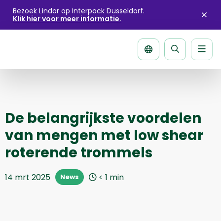
Bezoek Lindor op Interpack Dusseldorf.
Klik hier voor meer informatie.
Sluit
aler
Men
Zoek
pagina
De belangrijkste voordelen
van mengen met low shear
roterende trommels
14 mrt 2025
< 1
min
News