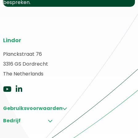
bespreken.
Website
Lindor
footer
Planckstraat 76
erug
3316 GS Dordrecht
aar
ome
The Netherlands
Ga
Ga
naar
naar
Gebruiksvoorwaarden
Youtube
LinkedIn
Bedrijf