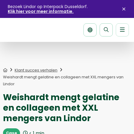
Bezoek Lindor op Interpack Dusseldorf.
Klik hier voor meer informatie.
Sluit
aler
Men
Zoek
pagina
Home
Klant succes verhalen
Weishardt mengt gelatine en collageen met XXL mengers van
Lindor
Weishardt mengt gelatine
en collageen met XXL
mengers van Lindor
< 1
min
Case