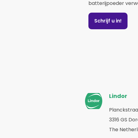
batterijpoeder verw
Schrijf u in!
Website
Lindor
footer
Planckstraa
Terug
3316 GS Do
naar
home
The Nether