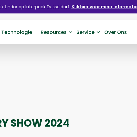
k Lindor op Interpack Dusseldorf.
Klik hier voor meer informatie
 Technologie
Resources
Service
Over Ons
RY SHOW 2024