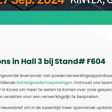
s in Hall 3 bij Stand# F604
aangevende leverancier van poederverwerkingsapparatu
chillende
batterijpoedertoepassingen
. Ontmoet ons team
W
in Korea om meer te weten te komen over onze gespeci
 vereisten voor een verwerkingslijn te bespreken.
nieuwsbrief om in de tussentijd meer spannende update