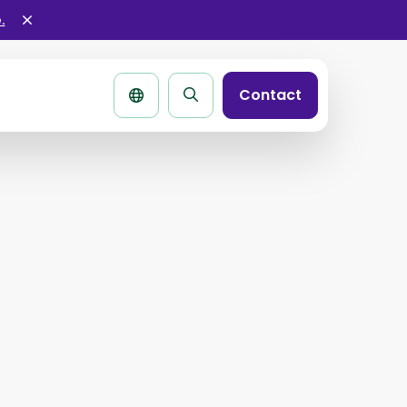
.
Sluit
alertbar
Contact
Zoek
pagina