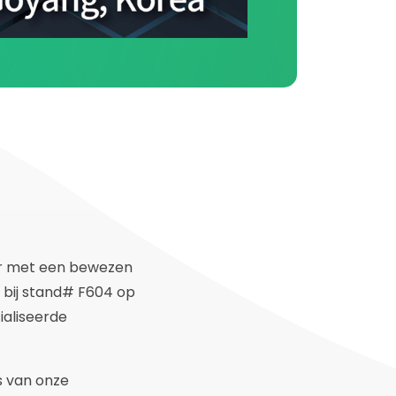
ur met een bewezen
 bij stand# F604 op
aliseerde
s van onze