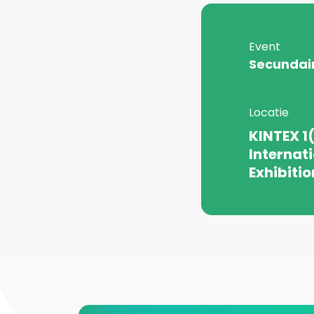
Event
Secundair
Locatie
KINTEX 1
Internat
Exhibitio