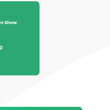
en Show
0