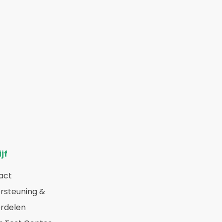
jf
act
rsteuning &
rdelen