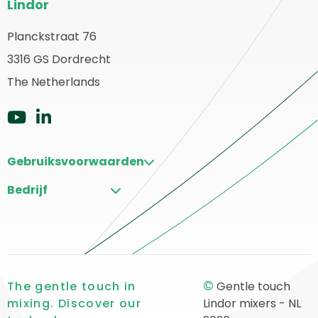
Lindor
footer
Planckstraat 76
erug
3316 GS Dordrecht
aar
ome
The Netherlands
Ga
Ga
naar
naar
Gebruiksvoorwaarden
Youtube
LinkedIn
Bedrijf
©
The gentle touch in
Gentle touch
mixing. Discover our
Lindor mixers - NL