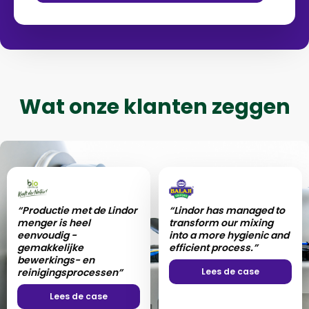
Wat onze klanten zeggen
“Productie met de Lindor
“Lindor has managed to
menger is heel
transform our mixing
eenvoudig -
into a more hygienic and
gemakkelijke
efficient process.”
bewerkings- en
reinigingsprocessen”
Lees de case
Lees de case