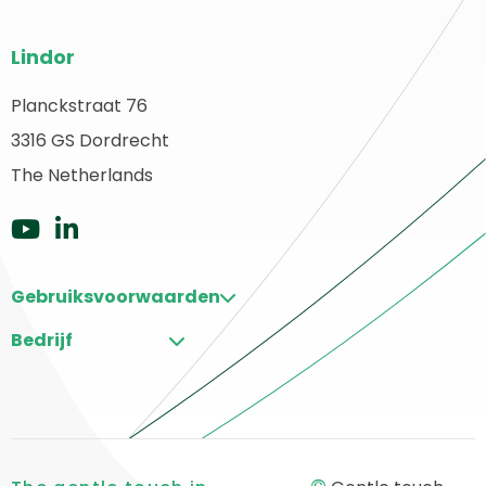
Website
Lindor
footer
Planckstraat 76
erug
3316 GS Dordrecht
aar
ome
The Netherlands
Ga
Ga
naar
naar
Gebruiksvoorwaarden
Youtube
LinkedIn
Bedrijf