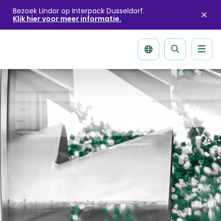
Bezoek Lindor op Interpack Dusseldorf.
Klik hier voor meer informatie.
Sluit
aler
Men
Zoek
pagina