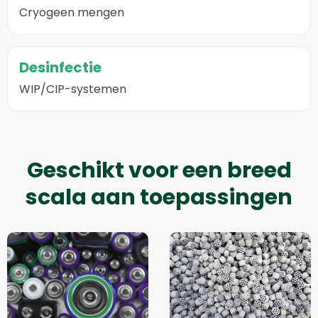
Cryogeen mengen
Desinfectie
WIP/CIP-systemen
Geschikt voor een breed
scala aan toepassingen
Lees
Lees
meer
meer
over
over
Batterijpoeder
Chemische
Vorige
V
katalysatoren
slide
s