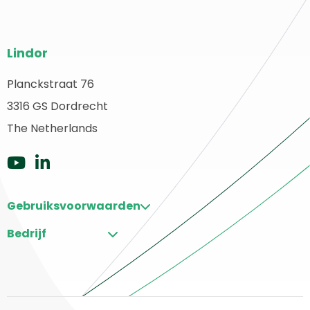
Website
Lindor
footer
Planckstraat 76
erug
3316 GS Dordrecht
aar
ome
The Netherlands
Ga
Ga
naar
naar
Gebruiksvoorwaarden
Youtube
LinkedIn
Bedrijf