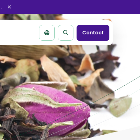
.
Sluit
alertbar
Contact
Zoek
pagina