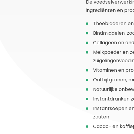
De voedselverwerkin
ingrediënten en pro
Theebladeren e
Bindmiddelen, zo
Collageen en and
Melkpoeder en ze
zuigelingenvoedi
Vitaminen en pro
Ontbijtgranen, mu
Natuurlijke onbew
Instantdranken zo
Instantsoepen en
zouten
Cacao- en koffi