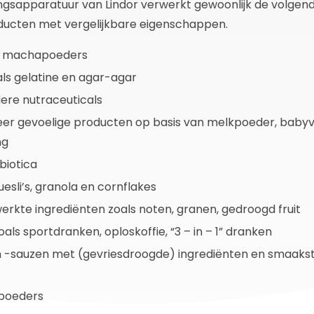
gsapparatuur van Lindor verwerkt gewoonlijk de volgen
ducten met vergelijkbare eigenschappen.
n machapoeders
als gelatine en agar-agar
ere nutraceuticals
er gevoelige producten op basis van melkpoeder, babyv
ng
biotica
esli’s, granola en cornflakes
erkte ingrediënten zoals noten, granen, gedroogd fruit
als sportdranken, oploskoffie, “3 – in – 1” dranken
 -sauzen met (gevriesdroogde) ingrediënten en smaaksto
epoeders