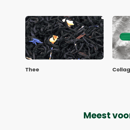
Lees
Lees
meer
meer
over
over
Thee
Collag
Thee
Colla
Meest voo