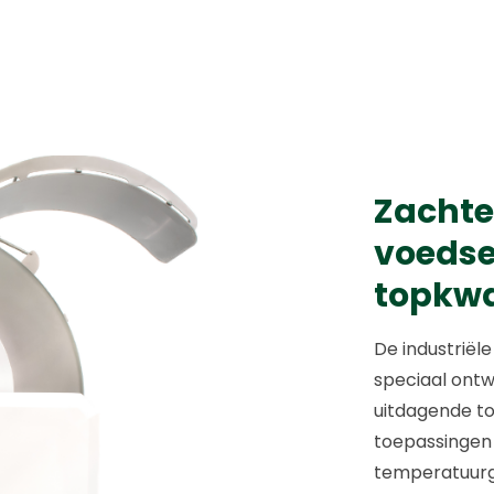
Zachte
voedse
topkwa
De industriël
speciaal ont
uitdagende t
toepassingen 
temperatuurge