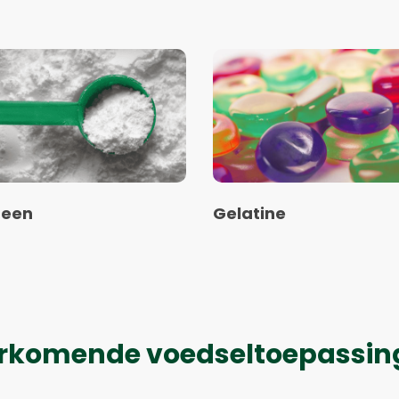
Lees
meer
over
een
Gelatine
geen
Gelatine
rkomende voedseltoepassin