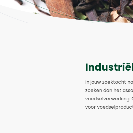
Industri
In jouw zoektocht na
zoeken dan het assor
voedselverwerking. 
voor voedselproduct