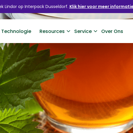
k Lindor op Interpack Dusseldorf.
Klik hier voor meer informatie
 Technologie
Resources
Service
Over Ons