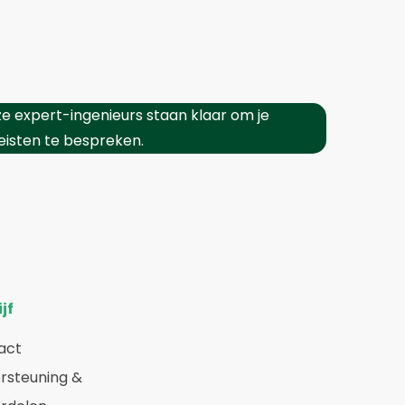
e expert-ingenieurs staan klaar om je
eisten te bespreken.
jf
act
rsteuning &