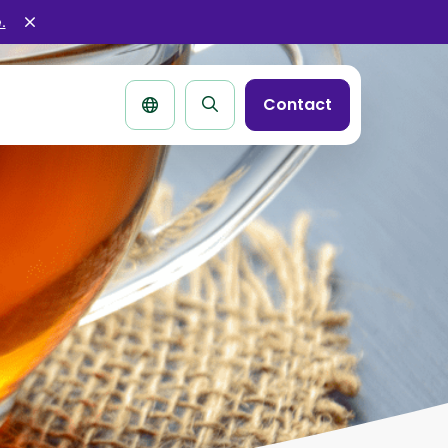
.
Sluit
alertbar
Contact
Zoek
pagina