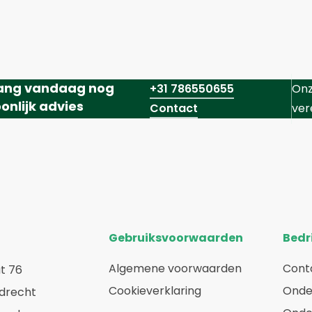
ang vandaag nog
+31 786550655
Onz
onlijk advies
Contact
ver
Gebruiksvoorwaarden
Bedri
Algemene voorwaarden
Cont
t 76
Cookieverklaring
Onde
rdrecht