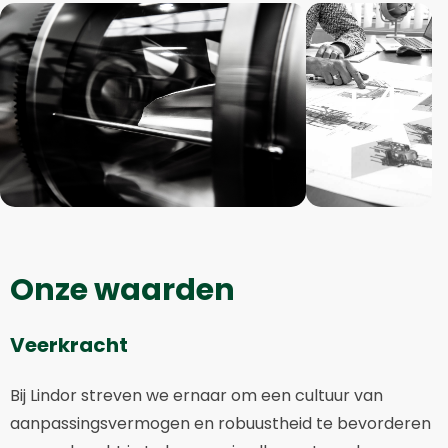
Bekijk
Be
afbeelding
af
in
in
+4
galerij
ga
Onze waarden
Veerkracht
Bij Lindor streven we ernaar om een cultuur van
aanpassingsvermogen en robuustheid te bevorderen