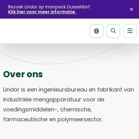
Bezoek Lindor op Interpack Dusseldorf.
Klik hier voor meer informatie.
Slu
ale
Me
Zoek
pagina
Over ons
Lindor is een ingenieursbureau en fabrikant van
industriële mengapparatuur voor de
voedingsmiddelen-, chemische,
farmaceutische en polymeersector.