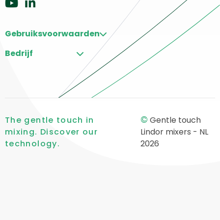
Ga
Ga
naar
naar
Gebruiksvoorwaarden
Youtube
LinkedIn
Bedrijf
©
The gentle touch in
Gentle touch
mixing. Discover our
Lindor mixers - NL
technology.
2026