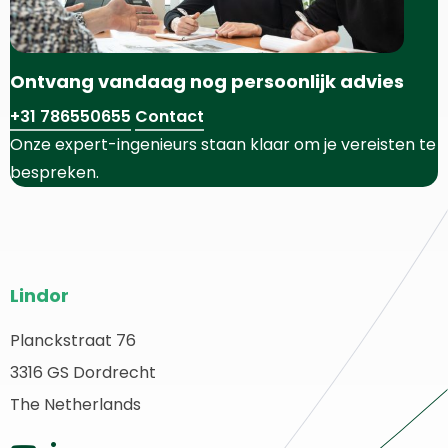
Ontvang vandaag nog persoonlijk advies
+31 786550655
Contact
Onze expert-ingenieurs staan klaar om je vereisten te
bespreken.
Website
Lindor
footer
Planckstraat 76
erug
3316 GS Dordrecht
aar
ome
The Netherlands