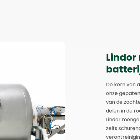
Lindor
batter
De kern van a
onze gepatent
van de zacht
delen in de r
Lindor menger
zelfs schuren
verontreinigin