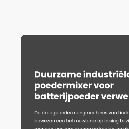
Duurzame industriël
poedermixer voor
batterijpoeder verwe
De droogpoedermengmachines van Lind
bewezen een betrouwbare oplossing te zi
mengen, vacuüm drogen en koelen, en als