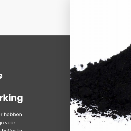
e
rking
or hebben
jn voor
 buffer te