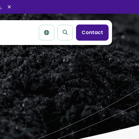
.
Sluit
alertbar
Contact
Zoek
pagina