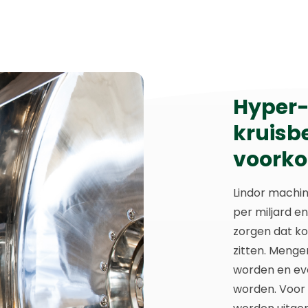
Hyper-
kruisb
voork
Lindor machin
per miljard e
zorgen dat ko
zitten. Menge
worden en ev
worden. Voor