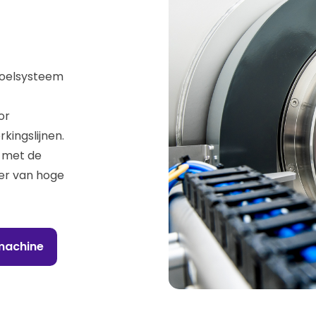
koelsysteem
or
kingslijnen.
 met de
er van hoge
 machine