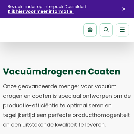
Bezoek Lindor op Interpack Dusseldorf.
Klik hier voor meer informatie.
Sluit
aler
Men
Zoek
pagina
Vacuümdrogen en Coaten
Onze geavanceerde menger voor vacuüm
drogen en coaten is speciaal ontworpen om de
productie-efficiëntie te optimaliseren en
tegelijkertijd een perfecte producthomogeniteit
en een uitstekende kwaliteit te leveren.