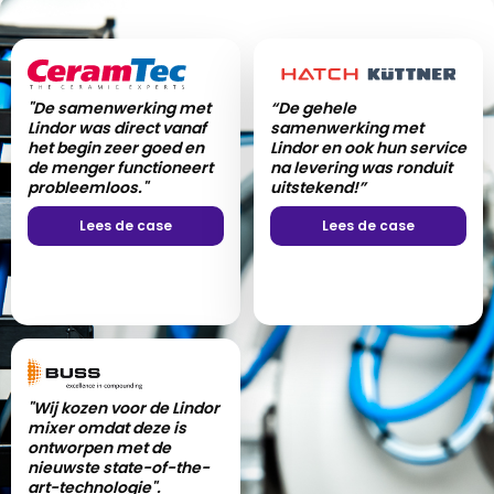
"De samenwerking met
“De gehele
Lindor was direct vanaf
samenwerking met
het begin zeer goed en
Lindor en ook hun service
de menger functioneert
na levering was ronduit
probleemloos."
uitstekend!”
Lees de case
Lees de case
"Wij kozen voor de Lindor
mixer omdat deze is
ontworpen met de
nieuwste state-of-the-
art-technologie".