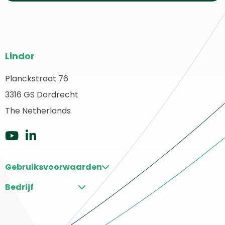
Website
Lindor
footer
Planckstraat 76
erug
3316 GS Dordrecht
aar
ome
The Netherlands
Ga
Ga
naar
naar
Gebruiksvoorwaarden
Youtube
LinkedIn
Bedrijf