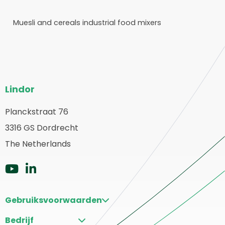
Muesli and cereals industrial food mixers
Website
Lindor
footer
Planckstraat 76
erug
3316 GS Dordrecht
aar
ome
The Netherlands
Ga
Ga
naar
naar
Gebruiksvoorwaarden
Youtube
LinkedIn
Bedrijf