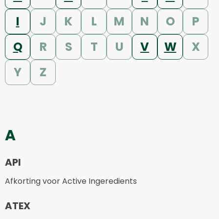
I
J
K
L
M
N
O
P
Q
R
S
T
U
V
W
X
Y
Z
A
API
Afkorting voor Active Ingeredients
ATEX