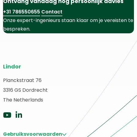
Ontvang vandaag nog persoonlijk advies
+31 786550655
Contact
Onze expert-ingenieurs staan klaar om je vereisten te
bespreken.
Website
Lindor
footer
Planckstraat 76
erug
3316 GS Dordrecht
aar
ome
The Netherlands
Ga
Ga
naar
naar
Gebruiksvoorwaarden
Youtube
LinkedIn