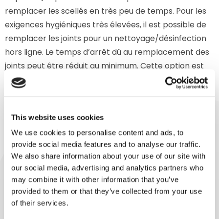
remplacer les scellés en très peu de temps. Pour les
exigences hygiéniques très élevées, il est possible de
remplacer les joints pour un nettoyage/désinfection
hors ligne. Le temps d’arrêt dû au remplacement des
joints peut être réduit au minimum. Cette option est
recommandée pour les environnements où l’accès
rapide et facile aux joints est de plus en plus
important.
This website uses cookies
Cette option réduit les temps d’arrêt et permet de
We use cookies to personalise content and ads, to
répondre à des normes d’hygiène encore plus
provide social media features and to analyse our traffic.
strictes.
We also share information about your use of our site with
our social media, advertising and analytics partners who
Il s’agit par exemple d’applications présentant les
may combine it with other information that you’ve
caractéristiques suivantes:
provided to them or that they’ve collected from your use
of their services.
Des exigences très strictes en matière de