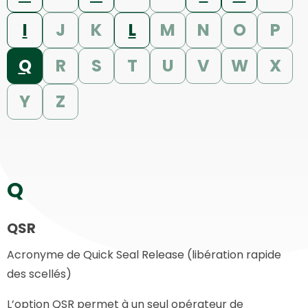
I
J
K
L
M
N
O
P
Q
R
S
T
U
V
W
X
Y
Z
Q
QSR
Acronyme de Quick Seal Release (libération rapide
des scellés)
L’option QSR permet à un seul opérateur de