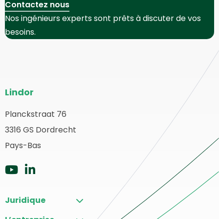
Contactez nous
Nos ingénieurs experts sont prêts à discuter de vos
besoins.
Bas
Lindor
de
page
Planckstraat 76
etour
3316 GS Dordrecht
du
u
ébut
Pays-Bas
site
Aller
Aller
sur
sur
Juridique
YouTube
LinkedIn