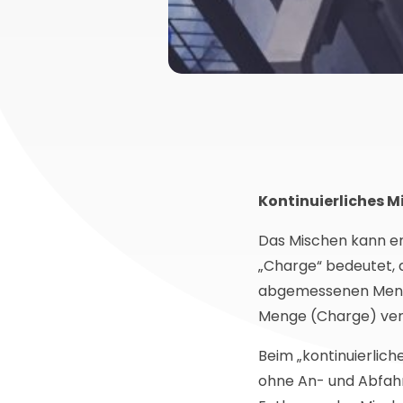
Kontinuierliches M
Das Mischen kann en
„Charge“ bedeutet, 
abgemessenen Menge,
Menge (Charge) verw
Beim „kontinuierlic
ohne An- und Abfahre