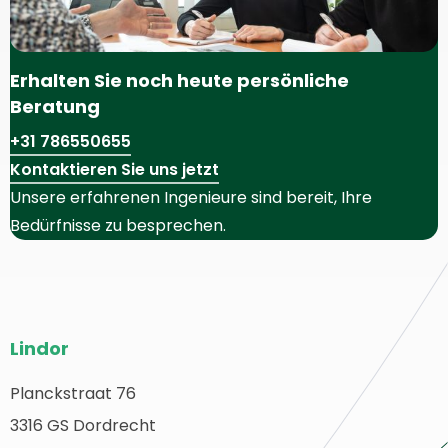
Erhalten Sie noch heute persönliche
Beratung
+31 786550655
Kontaktieren Sie uns jetzt
Unsere erfahrenen Ingenieure sind bereit, Ihre
Bedürfnisse zu besprechen.
Website-
Lindor
Fußzeile
Planckstraat 76
urück
3316 GS Dordrecht
ur